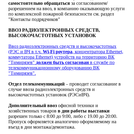
самостоятельно обращаться
за согласованием/
разрешением на ввоз, в компанию оказывающую услуги
по комплексной пожарной безопасности см. раздел
"Контакты подрядчиков"
ВВОЗ РАДИОЛЕКТРОННЫХ СРЕДСТВ,
ВЫСОКОЧАСТОТНЫХ УСТАНОВОК
Ввоз радиоэлектронных средств и высокочастотных
(РЭС и ВЧ в т.ч.
Wi-Fi роутера
, концентратора Ethernet,
коммутатора Ethernet) устройств на территорию ВК
"Тимирязев"
должен быть согласован
в службе по
телекоммуникационному оборудованию ВК
"Тимирязев".
Отдел телекоммуникаций
– проводит согласование в
случае ввоза радиоэлектронных средств и
высокочастотных установок (РЭСиВЧ).
Дополнительный ввоз
офисной техники и
хозяйственных товаров
в дни работы выставки
разрешен только с 8:00 до 9:00, либо с 19.00 до 20:00.
Пропуск оформляется аналогично оформляемому на
въезд в дни монтажа/демонтажа.